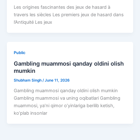
Les origines fascinantes des jeux de hasard à
travers les siècles Les premiers jeux de hasard dans
l’Antiquité Les jeux
Public
Gambling muammosi qanday oldini olish
mumkin
Shubham Singh
/
June 11, 2026
Gambling muammosi qanday oldini olish mumkin
Gambling muammosi va uning oqibatlari Gambling
muammosi, ya’ni qimor o’yinlariga berilib ketish,
ko’plab insonlar