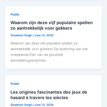
Public
Waarom zijn deze vijf populaire spellen
zo aantrekkelijk voor gokkers
Shubham Singh
/
June 15, 2026
Waarom zijn deze vijf populaire spellen zo
aantrekkelijk voor gokkers De spanning van het
onbekende Een van de grootste
aantrekkingskrachten
Public
Les origines fascinantes des jeux de
hasard à travers les siècles
Shubham Singh
/
June 12, 2026