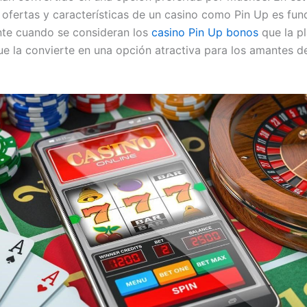
s ofertas y características de un casino como Pin Up es fun
te cuando se consideran los
casino Pin Up bonos
que la p
que la convierte en una opción atractiva para los amantes d