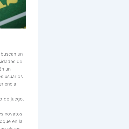
 buscan un
sidades de
én un
s usuarios
eriencia
o de juego.
es novatos
oque en la
an claros,