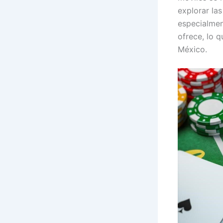
explorar la
especialmen
ofrece, lo 
México.