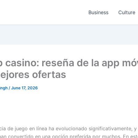
Business
Culture
p casino: reseña de la app móv
ejores ofertas
ingh
/
June 17, 2026
cia de juego en línea ha evolucionado significativamente, y
han convertido en una opción preferida por muchos. En est