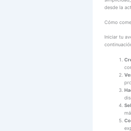
desde la act
Cómo comen
Iniciar tu a
continuació
Cr
co
Ver
pr
Ha
dis
Se
má
Co
exp