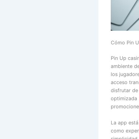
Cómo Pin Up
Pin Up casi
ambiente de
los jugador
acceso tran
disfrutar de
optimizada 
promociones
La app está
como experi
simplicidad