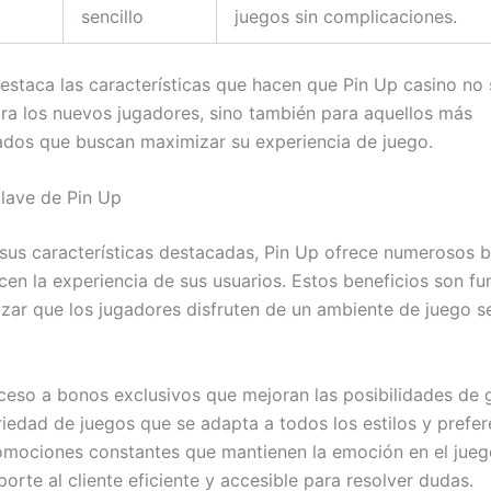
sencillo
juegos sin complicaciones.
destaca las características que hacen que Pin Up casino no 
ara los nuevos jugadores, sino también para aquellos más
dos que buscan maximizar su experiencia de juego.
clave de Pin Up
us características destacadas, Pin Up ofrece numerosos b
cen la experiencia de sus usuarios. Estos beneficios son f
izar que los jugadores disfruten de un ambiente de juego s
ceso a bonos exclusivos que mejoran las posibilidades de 
iedad de juegos que se adapta a todos los estilos y prefer
omociones constantes que mantienen la emoción en el jueg
orte al cliente eficiente y accesible para resolver dudas.