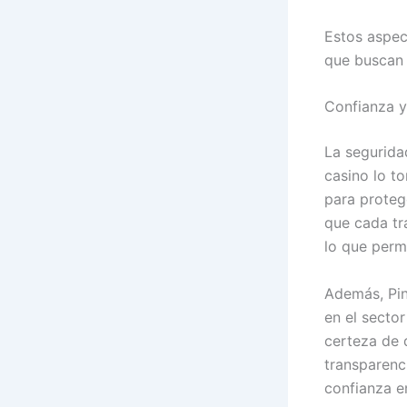
Estos aspec
que buscan 
Confianza y
La segurida
casino lo t
para proteg
que cada tr
lo que permi
Además, Pin 
en el sector
certeza de 
transparenc
confianza en