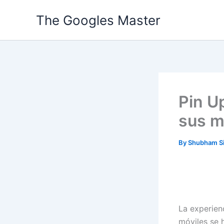
Skip
The Googles Master
to
content
Pin U
sus m
By
Shubham S
La experien
móviles se 