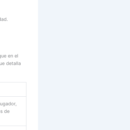
dad.
que en el
ue detalla
jugador,
s de