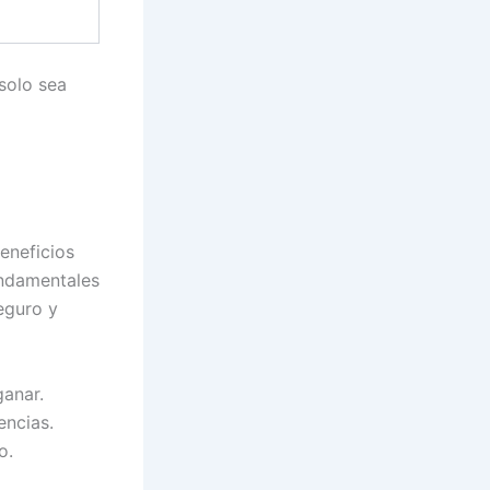
solo sea
eneficios
undamentales
eguro y
ganar.
encias.
o.