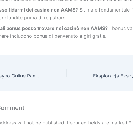
sso fidarmi dei casinò non AAMS?
Sì, ma è fondamentale f
rofondite prima di registrarsi.
ali bonus posso trovare nei casinò non AAMS?
I bonus va
ere includono bonus di benvenuto e giri gratis.
Jak Wybierać Kasyno Online Ranking – Miejsca Od 1 do 10
 Comment
address will not be published.
Required fields are marked
*