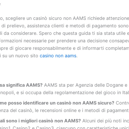
e
, scegliere un casinò sicuro non AAMS richiede attenzione 
 di prelievo, assistenza clienti e metodi di pagamento sono
 da considerare. Spero che questa guida ti sia stata utile e
informazioni necessarie per prendere una decisione consape
pre di giocare responsabilmente e di informarti completa
ti su un nuovo sito
casino non aams
.
sa significa AAMS?
AAMS sta per Agenzia delle Dogane e 
opoli, e si occupa della regolamentazione del gioco in Ital
me posso identificare un casinò non AAMS sicuro?
Contro
enza del casinò, le recensioni online e i metodi di pagament
ali sono i migliori casinò non AAMS?
Alcuni dei più noti in
sino1, Casino2 e Casino3, ciascuno con caratteristiche unic