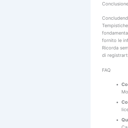
Conclusion
Concludendo
Tempistiche
fondamentali
fornito le 
Ricorda sem
di registrar
FAQ
Co
Mon
Co
lic
Qu
Ca