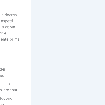
e ricerca.
 aspetti
 ti abbia
vole.
mente prima
dei
ia.
lla la
o proposti.
cludono
he.