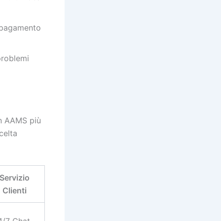
i pagamento
problemi
on AAMS più
celta
Servizio
Clienti
4/7 Chat