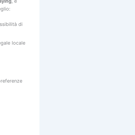
aying
, è
glio:
sibilità di
egale locale
preferenze