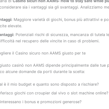
arla di
Casino sicuri non AAMS: How to stay safe while pl
onsiderare sia i vantaggi sia gli svantaggi. Analizziamo me
ntaggi:
Maggiore varietà di giochi, bonus più attrattivi e pos
cite elevate.
antaggi:
Potenziali rischi di sicurezza, mancanza di tutela l
ifficoltà nel recupero delle vincite in caso di problemi.
gliere il Casino sicuro non AAMS giusto per te
l giusto casinò non AAMS dipende principalmente dalle tue 
cco alcune domande da porti durante la scelta:
l è il mio budget e quanto sono disposto a rischiare?
ferisco giochi con croupier dal vivo o slot machine online?
 interessano i bonus e promozioni generose?