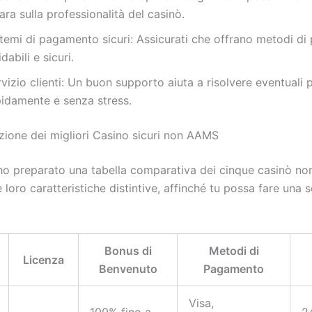
ara sulla professionalità del casinò.
stemi di pagamento sicuri: Assicurati che offrano metodi d
idabili e sicuri.
vizio clienti: Un buon supporto aiuta a risolvere eventuali 
pidamente e senza stress.
ione dei migliori Casino sicuri non AAMS
 ho preparato una tabella comparativa dei cinque casinò n
e loro caratteristiche distintive, affinché tu possa fare una s
Bonus di
Metodi di
Licenza
Benvenuto
Pagamento
Visa,
100% fino a
2