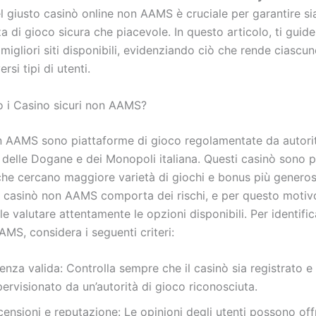
l giusto casinò online non AAMS è cruciale per garantire si
a di gioco sicura che piacevole. In questo articolo, ti guid
 migliori siti disponibili, evidenziando ciò che rende ciascun
rsi tipi di utenti.
o i Casino sicuri non AAMS?
n AAMS sono piattaforme di gioco regolamentate da autori
 delle Dogane e dei Monopoli italiana. Questi casinò sono p
che cercano maggiore varietà di giochi e bonus più generosi
n casinò non AAMS comporta dei rischi, e per questo motiv
 valutare attentamente le opzioni disponibili. Per identific
AMS, considera i seguenti criteri:
enza valida: Controlla sempre che il casinò sia registrato e
ervisionato da un’autorità di gioco riconosciuta.
ensioni e reputazione: Le opinioni degli utenti possono offr