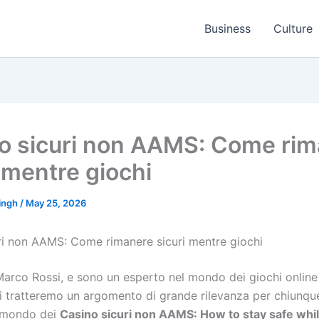
Business
Culture
o sicuri non AAMS: Come ri
i mentre giochi
ingh
/
May 25, 2026
ri non AAMS: Come rimanere sicuri mentre giochi
arco Rossi, e sono un esperto nel mondo dei giochi online
i tratteremo un argomento di grande rilevanza per chiunque
l mondo dei
Casino sicuri non AAMS: How to stay safe whil