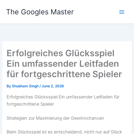
Skip
The Googles Master
to
content
Erfolgreiches Glücksspiel
Ein umfassender Leitfaden
für fortgeschrittene Spieler
By
Shubham Singh
/
June 2, 2026
Erfolgreiches Glücksspiel Ein umfassender Leitfaden für
fortgeschrittene Spieler
Strategien zur Maximierung der Gewinnchancen
Beim Glücksspiel ist es entscheidend, nicht nur auf Glück