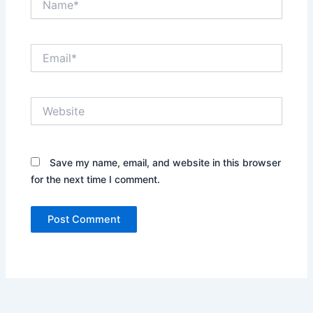
Email*
Website
Save my name, email, and website in this browser
for the next time I comment.