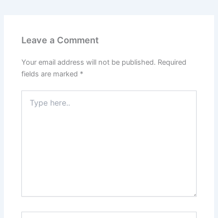
Leave a Comment
Your email address will not be published.
Required
fields are marked
*
Type
here..
Name*