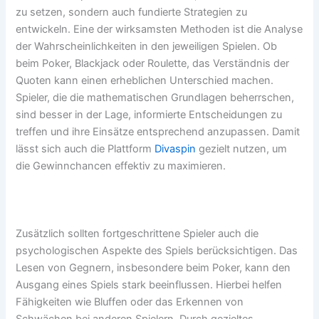
zu setzen, sondern auch fundierte Strategien zu
entwickeln. Eine der wirksamsten Methoden ist die Analyse
der Wahrscheinlichkeiten in den jeweiligen Spielen. Ob
beim Poker, Blackjack oder Roulette, das Verständnis der
Quoten kann einen erheblichen Unterschied machen.
Spieler, die die mathematischen Grundlagen beherrschen,
sind besser in der Lage, informierte Entscheidungen zu
treffen und ihre Einsätze entsprechend anzupassen. Damit
lässt sich auch die Plattform
Divaspin
gezielt nutzen, um
die Gewinnchancen effektiv zu maximieren.
Zusätzlich sollten fortgeschrittene Spieler auch die
psychologischen Aspekte des Spiels berücksichtigen. Das
Lesen von Gegnern, insbesondere beim Poker, kann den
Ausgang eines Spiels stark beeinflussen. Hierbei helfen
Fähigkeiten wie Bluffen oder das Erkennen von
Schwächen bei anderen Spielern. Durch gezieltes