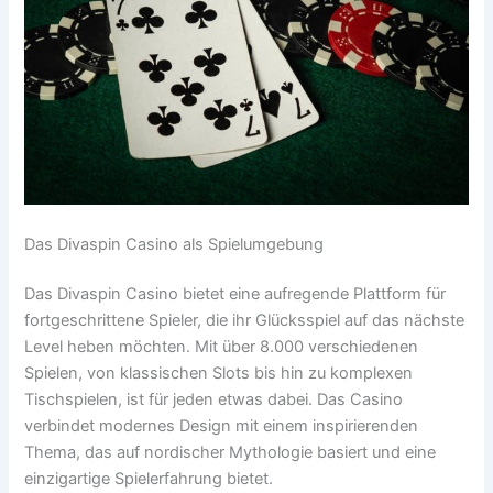
Das Divaspin Casino als Spielumgebung
Das Divaspin Casino bietet eine aufregende Plattform für
fortgeschrittene Spieler, die ihr Glücksspiel auf das nächste
Level heben möchten. Mit über 8.000 verschiedenen
Spielen, von klassischen Slots bis hin zu komplexen
Tischspielen, ist für jeden etwas dabei. Das Casino
verbindet modernes Design mit einem inspirierenden
Thema, das auf nordischer Mythologie basiert und eine
einzigartige Spielerfahrung bietet.