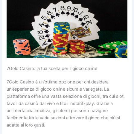
7Gold Casino: la tua scelta per il gioco online
7Gold Casino è un’ottima opzione per chi desidera
un’esperienza di gioco online sicura e variegata. La
piattaforma offre una vasta selezione di giochi, tra cui slot,
tavoli da casinò dal vivo e titoli instant-play. Grazie a
un’interfaccia intuitiva, gli utenti possono navigare
facilmente tra le varie sezioni e trovare il gioco che più si
adatta ai loro gusti.