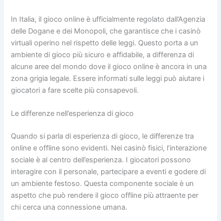
In Italia, il gioco online è ufficialmente regolato dall’Agenzia
delle Dogane e dei Monopoli, che garantisce che i casinò
virtuali operino nel rispetto delle leggi. Questo porta a un
ambiente di gioco più sicuro e affidabile, a differenza di
alcune aree del mondo dove il gioco online è ancora in una
zona grigia legale. Essere informati sulle leggi può aiutare i
giocatori a fare scelte più consapevoli.
Le differenze nell’esperienza di gioco
Quando si parla di esperienza di gioco, le differenze tra
online e offline sono evidenti. Nei casinò fisici, l’interazione
sociale è al centro dell’esperienza. I giocatori possono
interagire con il personale, partecipare a eventi e godere di
un ambiente festoso. Questa componente sociale è un
aspetto che può rendere il gioco offline più attraente per
chi cerca una connessione umana.