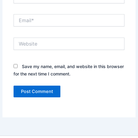
Email*
Website
Save my name, email, and website in this browser
for the next time I comment.