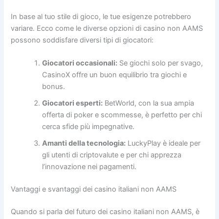
In base al tuo stile di gioco, le tue esigenze potrebbero
variare. Ecco come le diverse opzioni di casino non AAMS
possono soddisfare diversi tipi di giocatori:
Giocatori occasionali:
Se giochi solo per svago,
CasinoX offre un buon equilibrio tra giochi e
bonus.
Giocatori esperti:
BetWorld, con la sua ampia
offerta di poker e scommesse, è perfetto per chi
cerca sfide più impegnative.
Amanti della tecnologia:
LuckyPlay è ideale per
gli utenti di criptovalute e per chi apprezza
l’innovazione nei pagamenti.
Vantaggi e svantaggi dei casino italiani non AAMS
Quando si parla del futuro dei casino italiani non AAMS, è