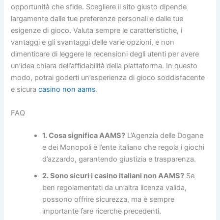
opportunità che sfide. Scegliere il sito giusto dipende
largamente dalle tue preferenze personali e dalle tue
esigenze di gioco. Valuta sempre le caratteristiche, i
vantaggi e gli svantaggi delle varie opzioni, e non
dimenticare di leggere le recensioni degli utenti per avere
un’idea chiara dell’affidabilità della piattaforma. In questo
modo, potrai goderti un’esperienza di gioco soddisfacente
e sicura
casino non aams
.
FAQ
1. Cosa significa AAMS?
L’Agenzia delle Dogane
e dei Monopoli è l’ente italiano che regola i giochi
d’azzardo, garantendo giustizia e trasparenza.
2. Sono sicuri i casino italiani non AAMS?
Se
ben regolamentati da un’altra licenza valida,
possono offrire sicurezza, ma è sempre
importante fare ricerche precedenti.