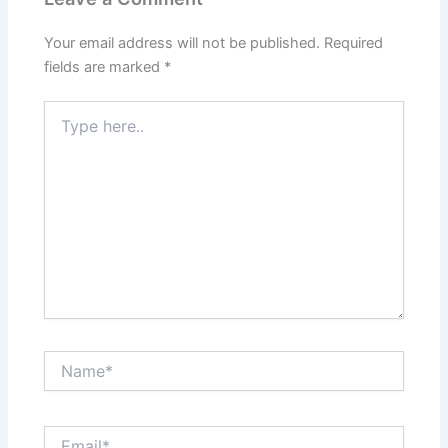
Your email address will not be published.
Required
fields are marked
*
Type
here..
Name*
Email*