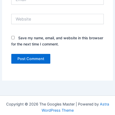
Website
Save my name, email, and website in this browser
for the next time I comment.
Copyright © 2026 The Googles Master | Powered by
Astra
WordPress Theme