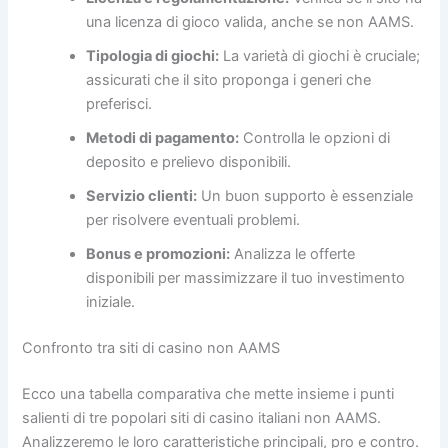
una licenza di gioco valida, anche se non AAMS.
Tipologia di giochi:
La varietà di giochi è cruciale;
assicurati che il sito proponga i generi che
preferisci.
Metodi di pagamento:
Controlla le opzioni di
deposito e prelievo disponibili.
Servizio clienti:
Un buon supporto è essenziale
per risolvere eventuali problemi.
Bonus e promozioni:
Analizza le offerte
disponibili per massimizzare il tuo investimento
iniziale.
Confronto tra siti di casino non AAMS
Ecco una tabella comparativa che mette insieme i punti
salienti di tre popolari siti di casino italiani non AAMS.
Analizzeremo le loro caratteristiche principali, pro e contro.