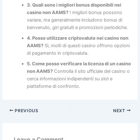
3. Quali sono i migliori bonus disponibili nei
casino non AAMS?
I migliori bonus possono
variare, ma generalmente includono bonus di
benvenuto, giri gratuiti e promozioni periodiche.
4. Posso utilizzare criptovalute nei casino non
AAMS?
Sì, molti di questi casino offrono opzioni
di pagamento in criptovaluta.
5. Come posso verificare la licenza di un casino
non AAMS?
Controlla il sito ufficiale del casino o
cerca informazioni indipendenti su slot e
piattaforme di confronto.
PREVIOUS
NEXT
Leave a Comment