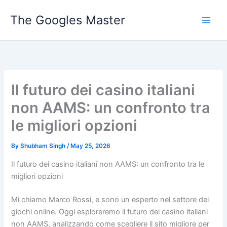
Skip
The Googles Master
to
content
Il futuro dei casino italiani
non AAMS: un confronto tra
le migliori opzioni
By
Shubham Singh
/
May 25, 2026
Il futuro dei casino italiani non AAMS: un confronto tra le
migliori opzioni
Mi chiamo Marco Rossi, e sono un esperto nel settore dei
giochi online. Oggi esploreremo il futuro dei casino italiani
non AAMS, analizzando come scegliere il sito migliore per