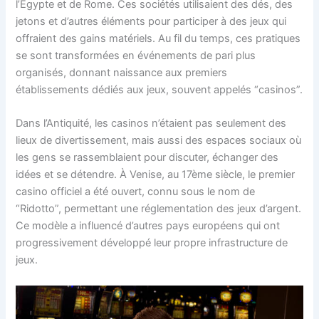
l’Égypte et de Rome. Ces sociétés utilisaient des dés, des
jetons et d’autres éléments pour participer à des jeux qui
offraient des gains matériels. Au fil du temps, ces pratiques
se sont transformées en événements de pari plus
organisés, donnant naissance aux premiers
établissements dédiés aux jeux, souvent appelés “casinos”.
Dans l’Antiquité, les casinos n’étaient pas seulement des
lieux de divertissement, mais aussi des espaces sociaux où
les gens se rassemblaient pour discuter, échanger des
idées et se détendre. À Venise, au 17ème siècle, le premier
casino officiel a été ouvert, connu sous le nom de
“Ridotto”, permettant une réglementation des jeux d’argent.
Ce modèle a influencé d’autres pays européens qui ont
progressivement développé leur propre infrastructure de
jeux.