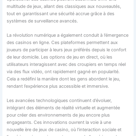
multitude de jeux, allant des classiques aux nouveautés,
tout en garantissant une sécurité accrue grâce à des
systèmes de surveillance avancés.
La révolution numérique a également conduit à l’émergence
des casinos en ligne. Ces plateformes permettent aux
joueurs de participer à leurs jeux préférés depuis le confort
de leur domicile. Les options de jeu en direct, où les
utilisateurs interagissent avec des croupiers en temps réel
via des flux vidéo, ont rapidement gagné en popularité.
Cela a redéfini la manière dont les gens abordent le jeu,
rendant l’expérience plus accessible et immersive.
Les avancées technologiques continuent d’évoluer,
intégrant des éléments de réalité virtuelle et augmentée
pour créer des environnements de jeu encore plus
engageants. Ces innovations ouvrent la voie à une
nouvelle ère de jeux de casino, où l’interaction sociale et