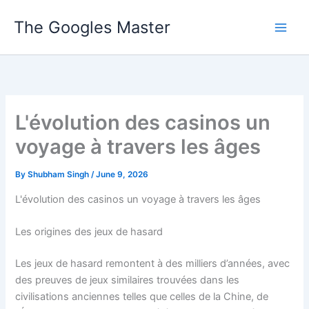
Skip
The Googles Master
to
content
L'évolution des casinos un
voyage à travers les âges
By
Shubham Singh
/
June 9, 2026
L'évolution des casinos un voyage à travers les âges
Les origines des jeux de hasard
Les jeux de hasard remontent à des milliers d’années, avec
des preuves de jeux similaires trouvées dans les
civilisations anciennes telles que celles de la Chine, de