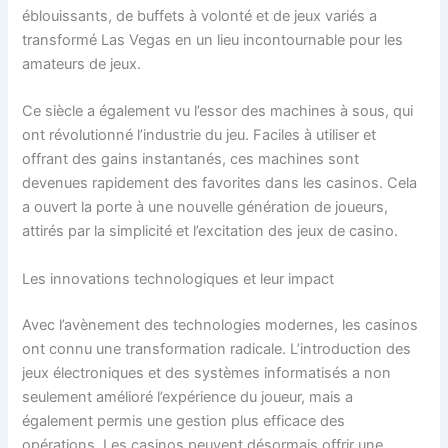
éblouissants, de buffets à volonté et de jeux variés a
transformé Las Vegas en un lieu incontournable pour les
amateurs de jeux.
Ce siècle a également vu l’essor des machines à sous, qui
ont révolutionné l’industrie du jeu. Faciles à utiliser et
offrant des gains instantanés, ces machines sont
devenues rapidement des favorites dans les casinos. Cela
a ouvert la porte à une nouvelle génération de joueurs,
attirés par la simplicité et l’excitation des jeux de casino.
Les innovations technologiques et leur impact
Avec l’avènement des technologies modernes, les casinos
ont connu une transformation radicale. L’introduction des
jeux électroniques et des systèmes informatisés a non
seulement amélioré l’expérience du joueur, mais a
également permis une gestion plus efficace des
opérations. Les casinos peuvent désormais offrir une