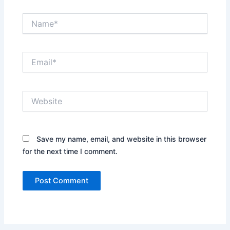
Name*
Email*
Website
Save my name, email, and website in this browser
for the next time I comment.