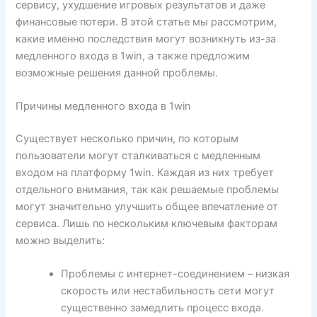
сервису, ухудшение игровых результатов и даже
финансовые потери. В этой статье мы рассмотрим,
какие именно последствия могут возникнуть из-за
медленного входа в 1win, а также предложим
возможные решения данной проблемы.
Причины медленного входа в 1win
Существует несколько причин, по которым
пользователи могут сталкиваться с медленным
входом на платформу 1win. Каждая из них требует
отдельного внимания, так как решаемые проблемы
могут значительно улучшить общее впечатление от
сервиса. Лишь по нескольким ключевым факторам
можно выделить:
Проблемы с интернет-соединением – низкая
скорость или нестабильность сети могут
существенно замедлить процесс входа.