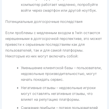
компьютер работает медленно, попробуйте
войти через смартфон или другой ноутбук.
Потенциальные долгосрочные последствия
Если проблемы с медленным входом в 1win остаются
нерешенными в долгосрочной перспективе, это может
привести к серьезным последствиям как для
пользователей, так и для самой платформы.
Некоторые из них могут включать собой:
Уменьшение клиентской базы – пользователи,
недовольные производительностью, могут
начать покидать сервис.
Негативные отзывы – недовольные игроки
могут оставлять негативные отзывы, что
влияет на репутацию платформы.
Снижение прибыли – потеря пользователей