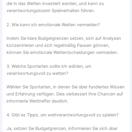
die in das Wetten investiert werden, und kann zu
verantwortungslosem Spielverhalten führen.
2. Wie kann ich emotionale Wetten vermeiden?
Indem Sie klare Budgetgrenzen setzen, sich auf Analysen
konzentrieren und sich regelmäßig Pausen gönnen,
können Sie emotionale Wettentscheidungen vermeiden.
3. Welche Sportarten sollte ich wählen, um
verantwortungsvoll zu wetten?
Wählen Sie Sportarten, in denen Sie über fundiertes Wissen
und Erfahrung verfügen. Dies verbessert Ihre Chancen auf
informierte Wetttreffer deutlich.
4. Gibt es Tipps, um wettverantwortungsvoll zu spielen?
Ja, setzen Sie Budgetgrenzen, informieren Sie sich über