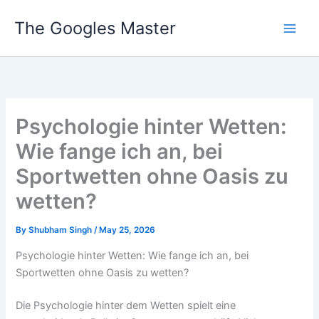
Skip
The Googles Master
to
content
Psychologie hinter Wetten:
Wie fange ich an, bei
Sportwetten ohne Oasis zu
wetten?
By
Shubham Singh
/
May 25, 2026
Psychologie hinter Wetten: Wie fange ich an, bei
Sportwetten ohne Oasis zu wetten?
Die Psychologie hinter dem Wetten spielt eine