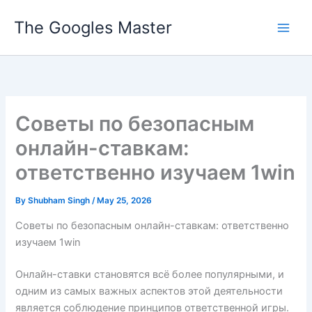
Skip
The Googles Master
to
content
Советы по безопасным
онлайн-ставкам:
ответственно изучаем 1win
By
Shubham Singh
/
May 25, 2026
Советы по безопасным онлайн-ставкам: ответственно
изучаем 1win
Онлайн-ставки становятся всё более популярными, и
одним из самых важных аспектов этой деятельности
является соблюдение принципов ответственной игры.