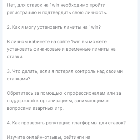
Нет, для ставок на 1win необходимо пройти
регистрацию и подтвердить свою личность.
2. Как я могу установить лимиты на 1win?
В личном кабинете на сайте 1win вы можете
установить финансовые и временные лимиты на
ставки.
3. Что делать, если я потерял контроль над своими
ставками?
Обратитесь за помощью к профессионалам или за
поддержкой к организациям, занимающимся
вопросами азартных игр.
4. Как проверить репутацию платформы для ставок?
Изучите онлайн-отзывы, рейтинги на