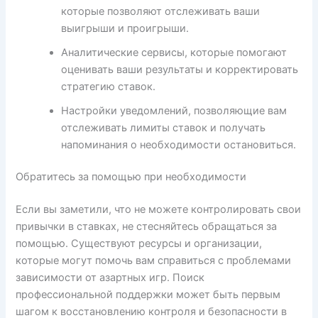
которые позволяют отслеживать ваши
выигрыши и проигрыши.
Аналитические сервисы, которые помогают
оценивать ваши результаты и корректировать
стратегию ставок.
Настройки уведомлений, позволяющие вам
отслеживать лимиты ставок и получать
напоминания о необходимости остановиться.
Обратитесь за помощью при необходимости
Если вы заметили, что не можете контролировать свои
привычки в ставках, не стесняйтесь обращаться за
помощью. Существуют ресурсы и организации,
которые могут помочь вам справиться с проблемами
зависимости от азартных игр. Поиск
профессиональной поддержки может быть первым
шагом к восстановлению контроля и безопасности в