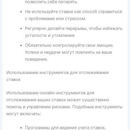
позволить себе потерять.
Не используйте ставки как способ справиться
с проблемами или стрессом.
Регулярно делайте перерывы, чтобы избежать
усталости и утомления.
Обязательно контролируйте свои эмоции.
Успехи и неудачи могут повлиять на ваше
поведение.
Использование инструментов для отслеживания
ставок
Использование онлайн-инструментов для
отслеживания ваших ставок может существенно
помочь в управлении рисками. Подобные инструменты
могут включать:
Программы для ведения учета ставок,