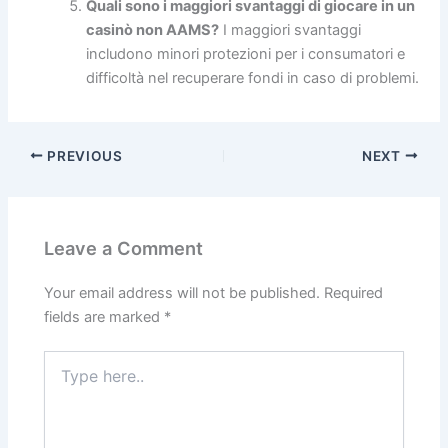
Quali sono i maggiori svantaggi di giocare in un
casinò non AAMS?
I maggiori svantaggi
includono minori protezioni per i consumatori e
difficoltà nel recuperare fondi in caso di problemi.
PREVIOUS
NEXT
Leave a Comment
Your email address will not be published.
Required
fields are marked
*
Type
here..