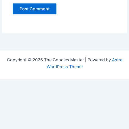
Copyright © 2026 The Googles Master | Powered by
Astra
WordPress Theme