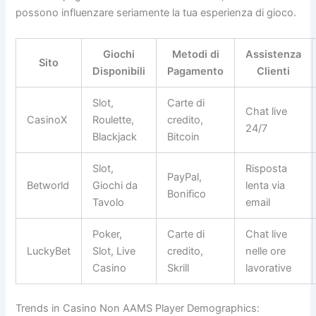
possono influenzare seriamente la tua esperienza di gioco.
Giochi
Metodi di
Assistenza
Sito
Disponibili
Pagamento
Clienti
Slot,
Carte di
Chat live
CasinoX
Roulette,
credito,
24/7
Blackjack
Bitcoin
Slot,
Risposta
PayPal,
Betworld
Giochi da
lenta via
Bonifico
Tavolo
email
Poker,
Carte di
Chat live
LuckyBet
Slot, Live
credito,
nelle ore
Casino
Skrill
lavorative
Trends in Casino Non AAMS Player Demographics: