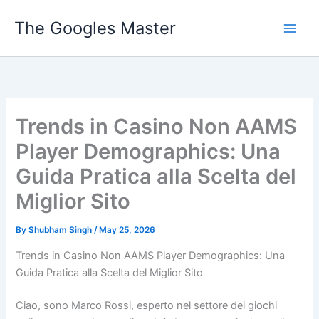
Skip
The Googles Master
to
content
Trends in Casino Non AAMS
Player Demographics: Una
Guida Pratica alla Scelta del
Miglior Sito
By
Shubham Singh
/
May 25, 2026
Trends in Casino Non AAMS Player Demographics: Una
Guida Pratica alla Scelta del Miglior Sito
Ciao, sono Marco Rossi, esperto nel settore dei giochi