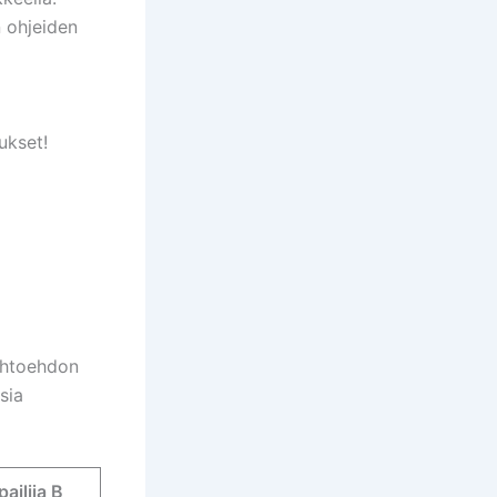
n ohjeiden
ukset!
ihtoehdon
sia
pailija B