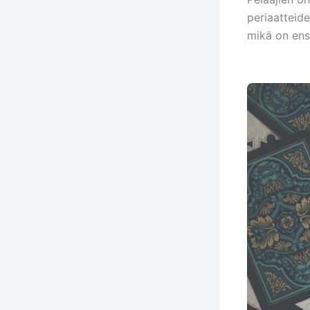
periaatteide
mikä on ens