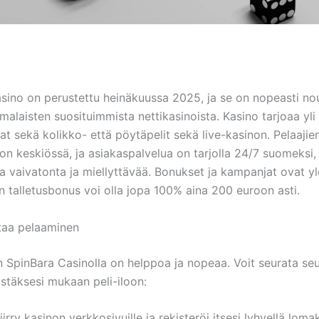
sino on perustettu heinäkuussa 2025, ja se on nopeasti no
alaisten suosituimmista nettikasinoista. Kasino tarjoaa yli
at sekä kolikko- että pöytäpelit sekä live-kasinon. Pelaajie
 on keskiössä, ja asiakaspalvelua on tarjolla 24/7 suomeksi
 vaivatonta ja miellyttävää. Bonukset ja kampanjat ovat yle
 talletusbonus voi olla jopa 100% aina 200 euroon asti.
ttaa pelaaminen
n SpinBara Casinolla on helppoa ja nopeaa. Voit seurata se
ästäksesi mukaan peli-iloon:
irry kasinon verkkosivuille ja rekisteröi itsesi lyhyellä loma