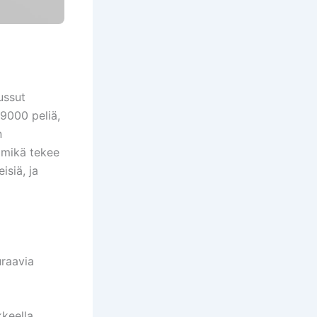
ussut
 9000 peliä,
n
, mikä tekee
isiä, ja
uraavia
kkeella.