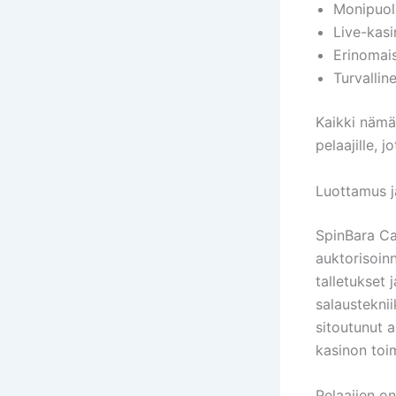
Monipuoli
Live-kasin
Erinomais
Turvallin
Kaikki nämä
pelaajille, 
Luottamus ja
SpinBara Ca
auktorisoinn
talletukset 
salausteknii
sitoutunut 
kasinon toi
Pelaajien on