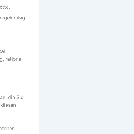
ette.
 regelmäßig.
tal
g, rational
n, die Sie
 diesen
otenen