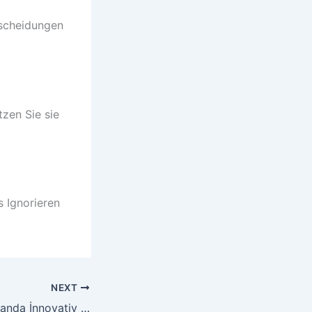
tscheidungen
zen Sie sie
 Ignorieren
NEXT
Aviator: Azərbaycanda İnnovativ İdman Və Əyləncə Təcrübəsi