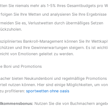
tten Sie niemals mehr als 1-5% Ihres Gesamtbudgets pro W
folgen Sie Ihre Wetten und analysieren Sie Ihre Ergebnisse
rmeiden Sie es, Verlustwetten durch übermäßiges Setzen
rückzuholen.
iszipliniertes Bankroll-Management können Sie Ihr Wettkapi
schützen und Ihre Gewinnerwartungen steigern. Es ist wichti
 nicht von Emotionen geleitet zu werden.
ie Boni und Promotions
acher bieten Neukundenboni und regelmäßige Promotions a
rteil nutzen können. Hier sind einige Möglichkeiten, um von
u profitieren:
sportwetten ohne oasis
llkommensbonus:
Nutzen Sie die von Buchmachern angeb