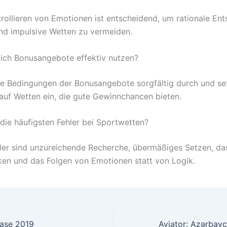
trollieren von Emotionen ist entscheidend, um rationale En
und impulsive Wetten zu vermeiden.
 ich Bonusangebote effektiv nutzen?
ie Bedingungen der Bonusangebote sorgfältig durch und set
 auf Wetten ein, die gute Gewinnchancen bieten.
 die häufigsten Fehler bei Sportwetten?
ler sind unzureichende Recherche, übermäßiges Setzen, das
iken und das Folgen von Emotionen statt von Logik.
ease 2019