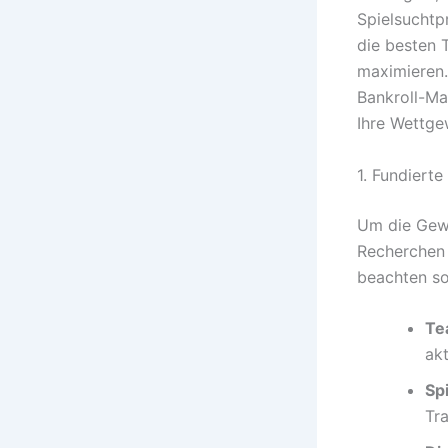
Spielsuchtp
die besten 
maximieren.
Bankroll-Ma
Ihre Wettge
1. Fundiert
Um die Gewi
Recherchen 
beachten so
Te
akt
Sp
Tra