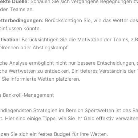
rekte Duelle:
Schauen Sie sich vergangene Begegnungen z
iden Teams an.
tterbedingungen:
Berücksichtigen Sie, wie das Wetter das
einflussen könnte.
tivation:
Berücksichtigen Sie die Motivation der Teams, z.B
telrennen oder Abstiegskampf.
iche Analyse ermöglicht nicht nur bessere Entscheidungen, s
che Wertwetten zu entdecken. Ein tieferes Verständnis der
t Sie informierte Wetten platzieren.
es Bankroll-Management
undlegendsten Strategien im Bereich Sportwetten ist das Ba
 Hier sind einige Tipps, wie Sie Ihr Geld effektiv verwalte
zen Sie sich ein festes Budget für Ihre Wetten.