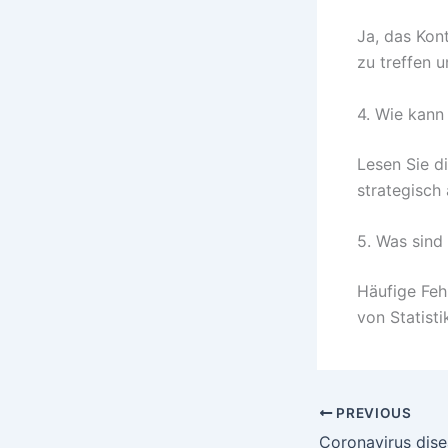
Ja, das Kon
zu treffen 
4. Wie kann
Lesen Sie d
strategisch
5. Was sind
Häufige Feh
von Statist
PREVIOUS
Coronavirus dis