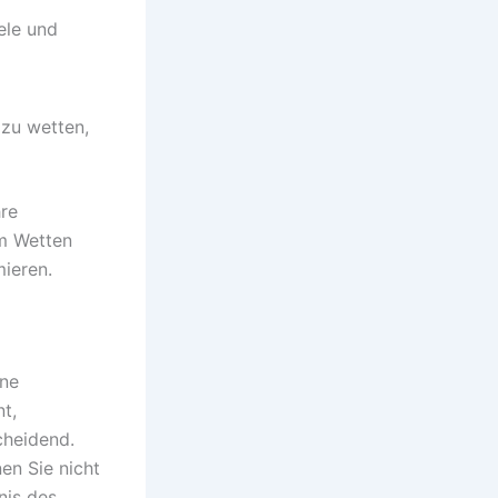
ele und
 zu wetten,
hre
m Wetten
mieren.
ine
t,
cheidend.
en Sie nicht
nis des