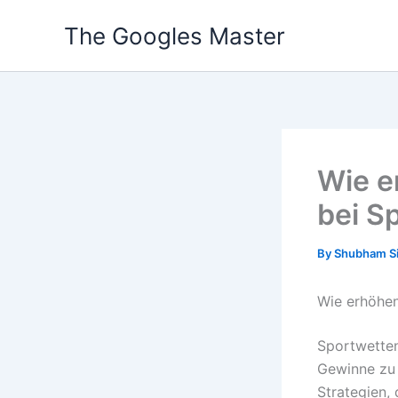
Skip
The Googles Master
to
content
Wie e
bei S
By
Shubham S
Wie erhöhen
Sportwetten
Gewinne zu 
Strategien,