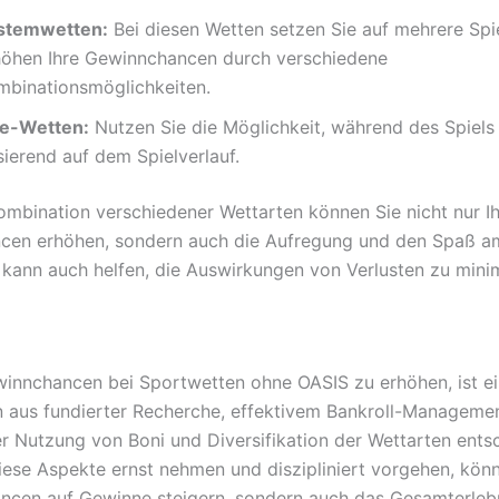
stemwetten:
Bei diesen Wetten setzen Sie auf mehrere Spi
höhen Ihre Gewinnchancen durch verschiedene
mbinationsmöglichkeiten.
ve-Wetten:
Nutzen Sie die Möglichkeit, während des Spiels
sierend auf dem Spielverlauf.
ombination verschiedener Wettarten können Sie nicht nur I
cen erhöhen, sondern auch die Aufregung und den Spaß a
s kann auch helfen, die Auswirkungen von Verlusten zu mini
innchancen bei Sportwetten ohne OASIS zu erhöhen, ist e
 aus fundierter Recherche, effektivem Bankroll-Managemen
er Nutzung von Boni und Diversifikation der Wettarten ents
iese Aspekte ernst nehmen und diszipliniert vorgehen, könn
ancen auf Gewinne steigern, sondern auch das Gesamterleb