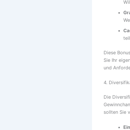
Wi
Gr
We
Ca
tei
Diese Bonus
Sie Ihr eige
und Anforde
4. Diversifi
Die Diversif
Gewinnchanc
sollten Sie
Ei