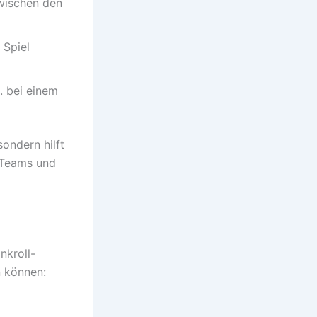
wischen den
 Spiel
. bei einem
ondern hilft
 Teams und
nkroll-
n können: