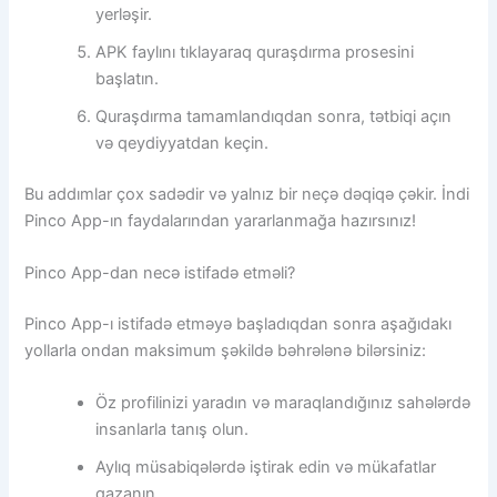
yerləşir.
APK faylını tıklayaraq quraşdırma prosesini
başlatın.
Quraşdırma tamamlandıqdan sonra, tətbiqi açın
və qeydiyyatdan keçin.
Bu addımlar çox sadədir və yalnız bir neçə dəqiqə çəkir. İndi
Pinco App-ın faydalarından yararlanmağa hazırsınız!
Pinco App-dan necə istifadə etməli?
Pinco App-ı istifadə etməyə başladıqdan sonra aşağıdakı
yollarla ondan maksimum şəkildə bəhrələnə bilərsiniz:
Öz profilinizi yaradın və maraqlandığınız sahələrdə
insanlarla tanış olun.
Aylıq müsabiqələrdə iştirak edin və mükafatlar
qazanın.