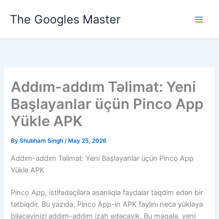
Skip
The Googles Master
to
content
Addım-addım Təlimat: Yeni
Başlayanlar üçün Pinco App
Yükle APK
By
Shubham Singh
/
May 25, 2026
Addım-addım Təlimat: Yeni Başlayanlar üçün Pinco App
Yükle APK
Pinco App, istifadəçilərə asanlıqla faydalar təqdim edən bir
tətbiqdir. Bu yazıda, Pinco App-in APK faylını necə yükləyə
biləcəyinizi addım-addım izah edəcəyik. Bu məqalə, yeni