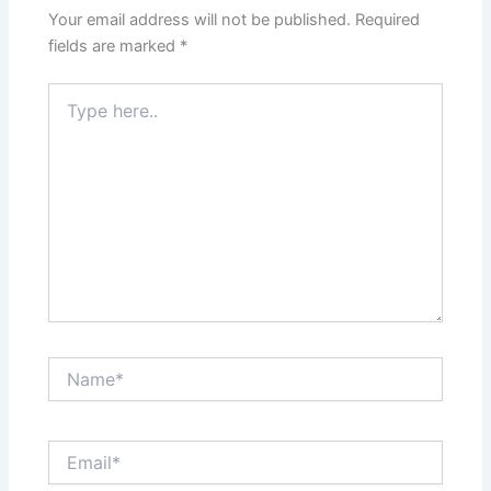
Your email address will not be published.
Required
fields are marked
*
Type
here..
Name*
Email*