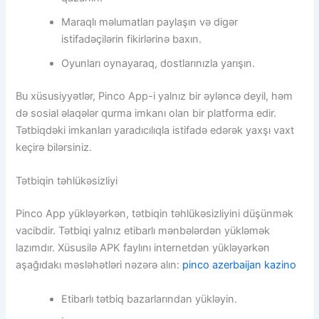
Maraqlı məlumatları paylaşın və digər
istifadəçilərin fikirlərinə baxın.
Oyunları oynayaraq, dostlarınızla yarışın.
Bu xüsusiyyətlər, Pinco App-i yalnız bir əyləncə deyil, həm
də sosial əlaqələr qurma imkanı olan bir platforma edir.
Tətbiqdəki imkanları yaradıcılıqla istifadə edərək yaxşı vaxt
keçirə bilərsiniz.
Tətbiqin təhlükəsizliyi
Pinco App yükləyərkən, tətbiqin təhlükəsizliyini düşünmək
vacibdir. Tətbiqi yalnız etibarlı mənbələrdən yükləmək
lazımdır. Xüsusilə APK faylını internetdən yükləyərkən
aşağıdakı məsləhətləri nəzərə alın:
pinco azerbaijan kazino
Etibarlı tətbiq bazarlarından yükləyin.