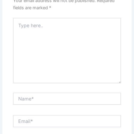
Your email address will not be published.
Required
fields are marked
*
Type
here..
Name*
Email*