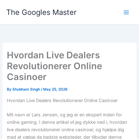
Skip
The Googles Master
to
content
Hvordan Live Dealers
Revolutionerer Online
Casinoer
By
Shubham Singh
/
May 25, 2026
Hvordan Live Dealers Revolutionerer Online Casinoer
Mit navn er Lars Jensen, og jeg er en ekspert inden for
online gaming. I denne artikel vil jeg dykke ned i, hvordan
live dealers revolutionerer online casinoer, og hjælpe dig
med at vælge de bedste websteder, der tilbyder denne