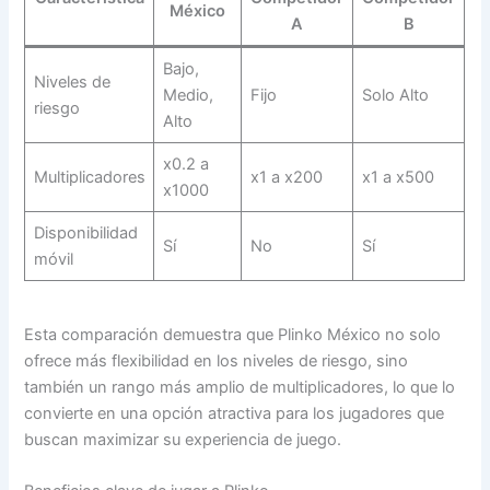
México
A
B
Bajo,
Niveles de
Medio,
Fijo
Solo Alto
riesgo
Alto
x0.2 a
Multiplicadores
x1 a x200
x1 a x500
x1000
Disponibilidad
Sí
No
Sí
móvil
Esta comparación demuestra que Plinko México no solo
ofrece más flexibilidad en los niveles de riesgo, sino
también un rango más amplio de multiplicadores, lo que lo
convierte en una opción atractiva para los jugadores que
buscan maximizar su experiencia de juego.