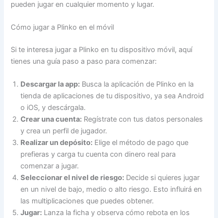
pueden jugar en cualquier momento y lugar.
Cómo jugar a Plinko en el móvil
Si te interesa jugar a Plinko en tu dispositivo móvil, aquí
tienes una guía paso a paso para comenzar:
Descargar la app:
Busca la aplicación de Plinko en la
tienda de aplicaciones de tu dispositivo, ya sea Android
o iOS, y descárgala.
Crear una cuenta:
Regístrate con tus datos personales
y crea un perfil de jugador.
Realizar un depósito:
Elige el método de pago que
prefieras y carga tu cuenta con dinero real para
comenzar a jugar.
Seleccionar el nivel de riesgo:
Decide si quieres jugar
en un nivel de bajo, medio o alto riesgo. Esto influirá en
las multiplicaciones que puedes obtener.
Jugar:
Lanza la ficha y observa cómo rebota en los